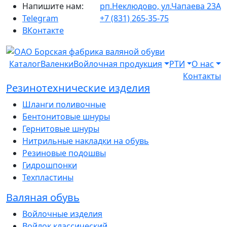
Напишите нам:
рп.Неклюдово, ул.Чапаева 23А
Telegram
+7 (831) 265-35-75
ВКонтакте
Каталог
Валенки
Войлочная продукция
РТИ
О нас
Контакты
Резинотехнические изделия
Шланги поливочные
Бентонитовые шнуры
Гернитовые шнуры
Нитрильные накладки на обувь
Резиновые подошвы
Гидрошпонки
Техпластины
Валяная обувь
Войлочные изделия
Войлок классический