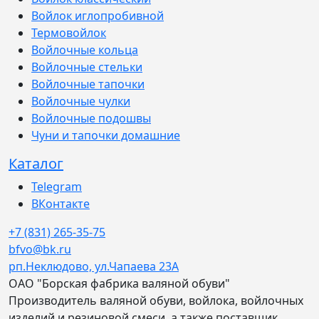
Войлок иглопробивной
Термовойлок
Войлочные кольца
Войлочные стельки
Войлочные тапочки
Войлочные чулки
Войлочные подошвы
Чуни и тапочки домашние
Каталог
Telegram
ВКонтакте
+7 (831) 265-35-75
bfvo@bk.ru
рп.Неклюдово, ул.Чапаева 23А
ОАО "Борская фабрика валяной обуви"
Производитель валяной обуви, войлока, войлочных
изделий и резиновой смеси, а также поставщик