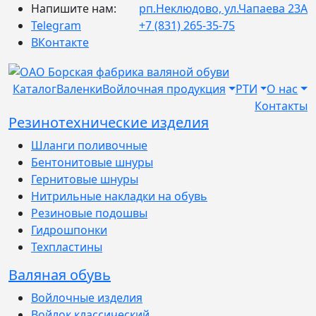
Напишите нам:
рп.Неклюдово, ул.Чапаева 23А
Telegram
+7 (831) 265-35-75
ВКонтакте
Каталог
Валенки
Войлочная продукция
РТИ
О нас
Контакты
Резинотехнические изделия
Шланги поливочные
Бентонитовые шнуры
Гернитовые шнуры
Нитрильные накладки на обувь
Резиновые подошвы
Гидрошпонки
Техпластины
Валяная обувь
Войлочные изделия
Войлок классический