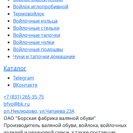
Войлок иглопробивной
Термовойлок
Войлочные кольца
Войлочные стельки
Войлочные тапочки
Войлочные чулки
Войлочные подошвы
Чуни и тапочки домашние
Каталог
Telegram
ВКонтакте
+7 (831) 265-35-75
bfvo@bk.ru
рп.Неклюдово, ул.Чапаева 23А
ОАО "Борская фабрика валяной обуви"
Производитель валяной обуви, войлока, войлочных
изделий и резиновой смеси, а также поставщик