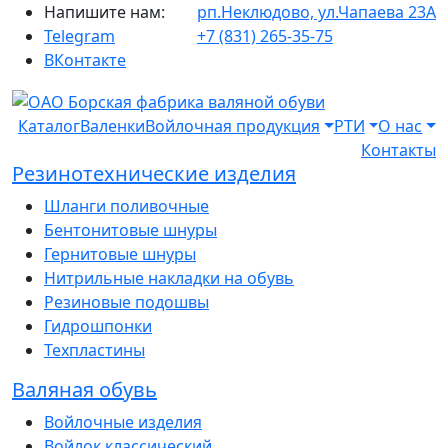
Напишите нам:
рп.Неклюдово, ул.Чапаева 23А
Telegram
+7 (831) 265-35-75
ВКонтакте
Каталог
Валенки
Войлочная продукция
РТИ
О нас
Контакты
Резинотехнические изделия
Шланги поливочные
Бентонитовые шнуры
Гернитовые шнуры
Нитрильные накладки на обувь
Резиновые подошвы
Гидрошпонки
Техпластины
Валяная обувь
Войлочные изделия
Войлок классический